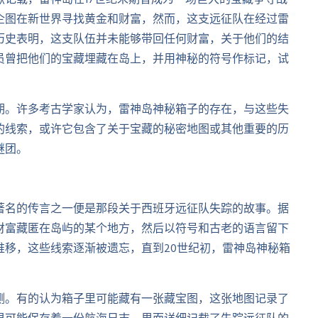
记载，雷神岛在17世纪末期曾成为一场巨大的宝藏争夺战
企图在新世界寻找黄金和财富，然而，这支远征队在经过雷
历史表明，这支队伍并未能够带回任何财富，关于他们的结
员曾把他们的宝藏埋藏在岛上，并用神秘的符号作标记，试
期。许多考古学家认为，雷神岛神秘箱子的存在，与这些失
的线索，或许它包含了关于宝藏的秘密地图或其他重要的历
谜团。
著名的传言之一便是那段关于西班牙远征队失踪的故事。据
财富藏匿在岛屿的某个地方，然后以符号和古老的语言留下
推移，这些线索逐渐被遗忘，直到20世纪初，雷神岛神秘箱
测。有的认为箱子里可能藏有一张藏宝图，这张地图记录了